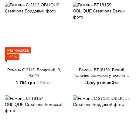
Распродажа
−50%
Ремень C 2112, Бордовый, 0,
Ремень BT18159, Белый,
42-44
Наличие размеров уточняйте у
Viber
1 754 грн
Цену уточняйте
3 508 грн