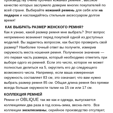
производству очень прочных кожаных ремней , высокое
качество которых заслужило доверие многих покупателей по
всей стране. Выбирайте
кожаний ремень
для себя или
на
подарок
и наслаждайтесь стильным аксессуаром долгое
время!
КАК ВЫБРАТЬ РАЗМЕР ЖЕНСКОГО РЕМНЯ?
Как я узнаю, какой размер ремня мне выбрать? Этот вопрос
непременно возникнет перед покупкой одной из доступных
моделей. Вы задаетесь вопросом, как быстро проверить свой
размер? Наиболее точный ответ вы получите, измерив
окружность места ношения ремня. Полученное значение —
это первая часть размера, который необходимо отметить при
выборе одого из ремней. Если это число, которое не может
полностью делиться на 5, округлить его до следующего
возможного числа. Например, если ваша измеренная
окружность составляет 83 см, это означает, что вам нужно
выбрать размер ремня 85 см. Общая длина ремня без пряжки
всегда больше окружности талии на 15 см или 17 см.
КОЛЛЕКЦИЯ РЕМНЕЙ
OBLIQUE
Ремни от
так же как и одежда, выпускается
коллекциями два раза в год осень-зима, весна-лето. Все
коллекции
эксклюзивны
, серийное производство отсутвует,