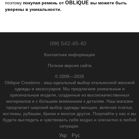
OBLIQUE
поэтому
покупая ремень от
вы можете быть
уверены в уникальности.
096 542-45-40
Контактная информация
Полная версия сайта
© 2009––2026
Oblique Creations - ваш идеальный выбор итальянской женской
одежды и аксессуаров. Мы предлагаем уникальные и
оригинальные модели, созданные из высококачественных
материалов и с большим вниманием к деталям. Наш магазин
предлагает широкий выбор одежды женщин, включая платья,
костюмы, рубашки, брюки и многое другое. Покупайте у нас и вы
будете выглядеть и чувствовать себя модно и элегантно в любой
ситуации.
Укр
Рус