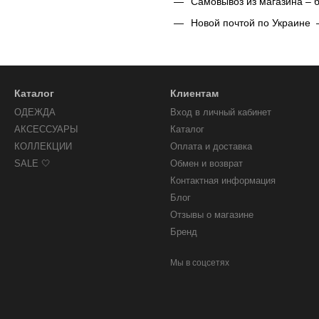
Самовывоз из магазина – 
Новой почтой по Украине 
Каталог
Клиентам
ОДЕЖДА
Вход в личный кабинет
АКСЕССУАРЫ
Каталог
КОЛЛЕКЦИИ
Оплата и доставка
SALE 🤍
Обмен и возврат
Контактная информация
Блог
Отзывы о магазине
Бренд
Мы в соцсетях