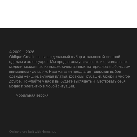
© 2009––2026
Oblique Creations - ваш идеальный выбор итальянской женской
одежды и аксессуаров. Мы предлагаем уникальные и оригинальные
модели, созданные из высококачественных материалов и с большим
вниманием к деталям. Наш магазин предлагает широкий выбор
одежды женщин, включая платья, костюмы, рубашки, брюки и многое
другое. Покупайте у нас и вы будете выглядеть и чувствовать себя
модно и элегантно в любой ситуации.
Мобильная версия
Online store built with Horoshop