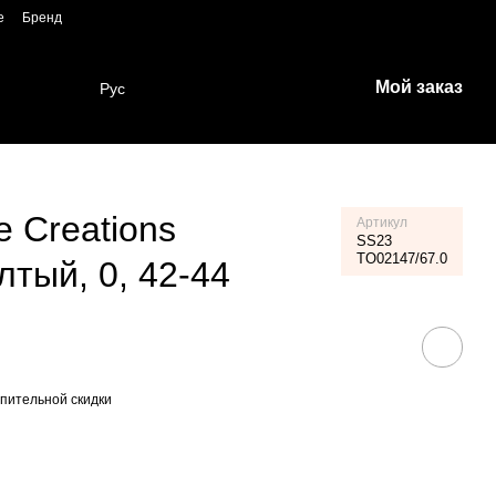
е
Бренд
Мой заказ
Рус
e Creations
Артикул
SS23
TO02147/67.0
тый, 0, 42-44
пительной скидки