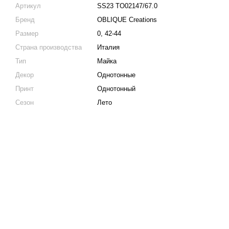
Артикул
SS23 TO02147/67.0
Бренд
OBLIQUE Creations
Размер
0, 42-44
Страна производства
Италия
Тип
Майка
Декор
Однотонные
Принт
Однотонный
Сезон
Лето