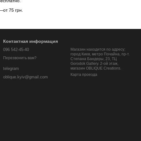
бесплатно.
—от 75 грн.
Контактная информация
096 542-45-40
Магазин находится по адресу;
город Киев, метро Почайна, пр-т.
Перезвонить вам?
Степана Бандеры, 23, ТЦ
Gorodok Gallery. 2-ой этаж,
магазин OBLIQUE Creations.
telegram
Карта проезда
oblique.kyiv@gmail.com