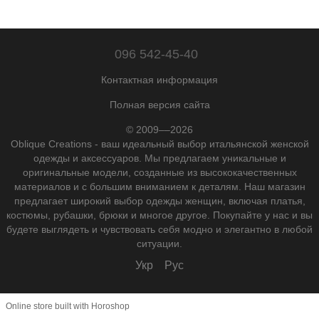
096 542-45-40
Контактная информация
Полная версия сайта
© 2009––2026
Oblique Creations - ваш идеальный выбор итальянской женской
одежды и аксессуаров. Мы предлагаем уникальные и
оригинальные модели, созданные из высококачественных
материалов и с большим вниманием к деталям. Наш магазин
предлагает широкий выбор одежды женщин, включая платья,
костюмы, рубашки, брюки и многое другое. Покупайте у нас и вы
будете выглядеть и чувствовать себя модно и элегантно в любой
ситуации.
Укр
Рус
Online store built with Horoshop