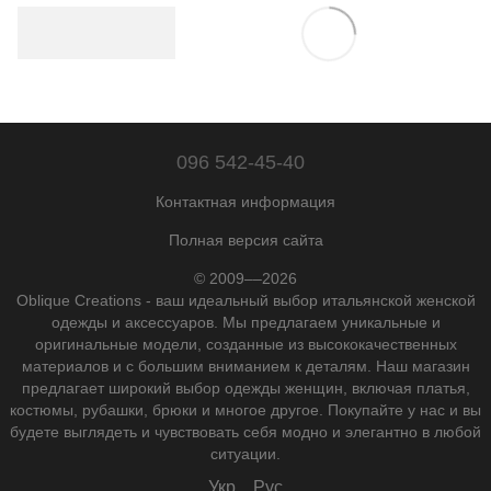
096 542-45-40
Контактная информация
Полная версия сайта
© 2009––2026
Oblique Creations - ваш идеальный выбор итальянской женской
одежды и аксессуаров. Мы предлагаем уникальные и
оригинальные модели, созданные из высококачественных
материалов и с большим вниманием к деталям. Наш магазин
предлагает широкий выбор одежды женщин, включая платья,
костюмы, рубашки, брюки и многое другое. Покупайте у нас и вы
будете выглядеть и чувствовать себя модно и элегантно в любой
ситуации.
Укр
Рус