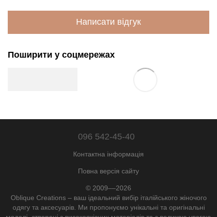
Написати відгук
Поширити у соцмережах
096 542-45-40
Контактна інформація
Повна версія сайту
© 2009––2026
Oblique Creations – ваш ідеальний вибір італійського жіночого
одягу та аксесуарів. Ми пропонуємо унікальні та оригінальні
моделі, створені з високоякісних матеріалів та з великою увагою