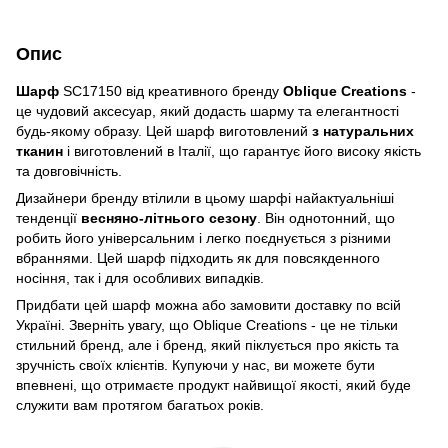
Опис
Шарф
SC17150 від креативного бренду
Oblique Creations
-
це чудовий аксесуар, який додасть шарму та елегантності
будь-якому образу. Цей шарф виготовлений
з натуральних
тканин
і виготовлений в Італії, що гарантує його високу якість
та довговічність.
Дизайнери бренду втілили в цьому шарфі найактуальніші
тенденції
весняно-літнього сезону
. Він однотонний, що
робить його універсальним і легко поєднується з різними
вбраннями. Цей шарф підходить як для повсякденного
носіння, так і для особливих випадків.
Придбати цей шарф можна або замовити доставку по всій
Україні. Зверніть увагу, що Oblique Creations - це не тільки
стильний бренд, але і бренд, який піклується про якість та
зручність своїх клієнтів. Купуючи у нас, ви можете бути
впевнені, що отримаєте продукт найвищої якості, який буде
служити вам протягом багатьох років.