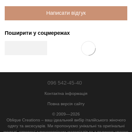
Написати відгук
Поширити у соцмережах
096 542-45-40
Контактна інформація
Повна версія сайту
© 2009––2026
Oblique Creations – ваш ідеальний вибір італійського жіночого
одягу та аксесуарів. Ми пропонуємо унікальні та оригінальні
моделі, створені з високоякісних матеріалів та з великою увагою