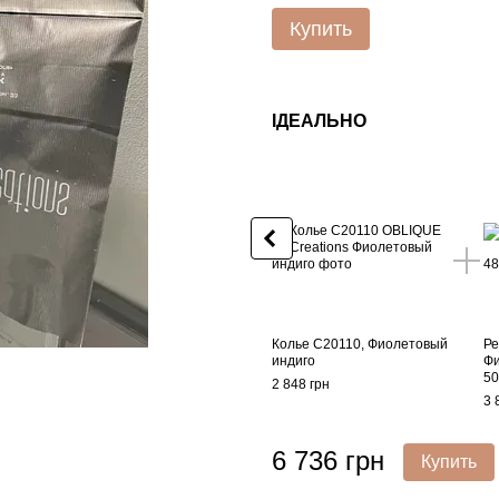
Купить
ІДЕАЛЬНО
Колье C20110, Фиолетовый
Ре
индиго
Фи
50
2 848 грн
3 
6 736 грн
Купить