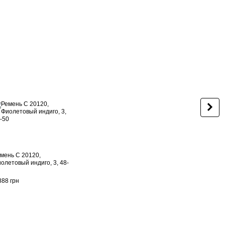
КО
мень C 20120,
Коль
олетовый индиго, 3, 48-
инди
2 848
888 грн
7 