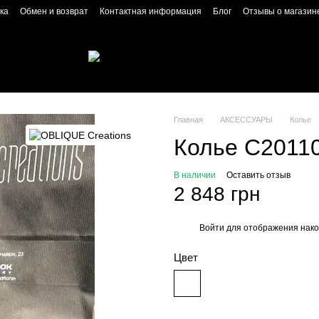
ка
Обмен и возврат
Контактная информация
Блог
Отзывы о магазин
Главная
АКСЕССУАРЫ
Колье
Колье C20110
В наличии
Оставить отзыв
2 848 грн
Войти
для отображения нако
%
Цвет