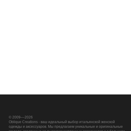
© 2009––2026
Oblique Creations - ваш идеальный выбор итальянской женской
одежды и аксессуаров. Мы предлагаем уникальные и оригинальные