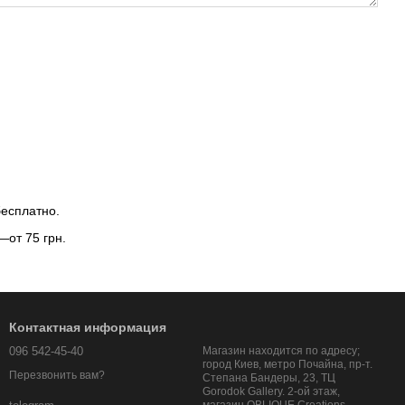
бесплатно.
—от 75 грн.
Контактная информация
096 542-45-40
Магазин находится по адресу;
город Киев, метро Почайна, пр-т.
Перезвонить вам?
Степана Бандеры, 23, ТЦ
Gorodok Gallery. 2-ой этаж,