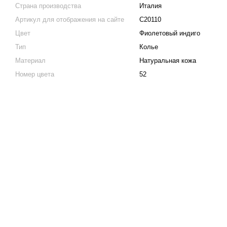
Страна производства
Италия
Артикул для отображения на сайте
C20110
Цвет
Фиолетовый индиго
Тип
Колье
Материал
Натуральная кожа
Номер цвета
52