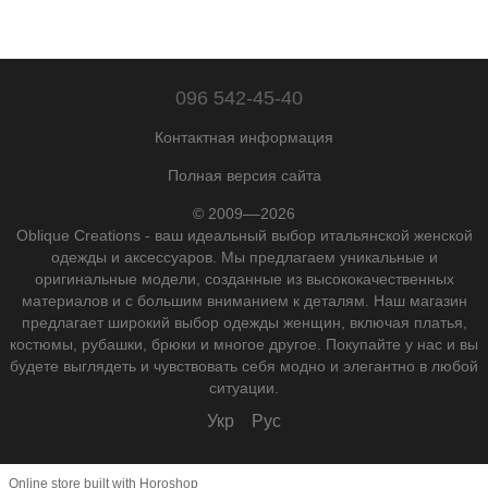
096 542-45-40
Контактная информация
Полная версия сайта
© 2009––2026
Oblique Creations - ваш идеальный выбор итальянской женской
одежды и аксессуаров. Мы предлагаем уникальные и
оригинальные модели, созданные из высококачественных
материалов и с большим вниманием к деталям. Наш магазин
предлагает широкий выбор одежды женщин, включая платья,
костюмы, рубашки, брюки и многое другое. Покупайте у нас и вы
будете выглядеть и чувствовать себя модно и элегантно в любой
ситуации.
Укр
Рус
Online store built with Horoshop