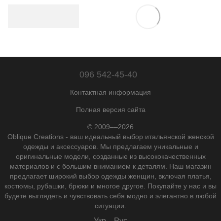
096 542-45-40
Контактная информация
Полная версия сайта
© 2009––2026
Oblique Creations - ваш идеальный выбор итальянской женской
одежды и аксессуаров. Мы предлагаем уникальные и
оригинальные модели, созданные из высококачественных
материалов и с большим вниманием к деталям. Наш магазин
предлагает широкий выбор одежды женщин, включая платья,
костюмы, рубашки, брюки и многое другое. Покупайте у нас и вы
будете выглядеть и чувствовать себя модно и элегантно в любой
ситуации.
Укр
Рус