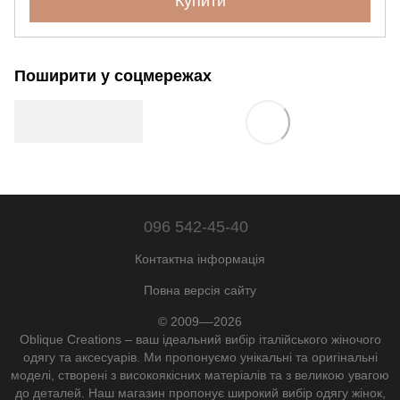
Купити
Поширити у соцмережах
096 542-45-40
Контактна інформація
Повна версія сайту
© 2009––2026
Oblique Creations – ваш ідеальний вибір італійського жіночого
одягу та аксесуарів. Ми пропонуємо унікальні та оригінальні
моделі, створені з високоякісних матеріалів та з великою увагою
до деталей. Наш магазин пропонує широкий вибір одягу жінок,