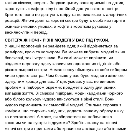
такі як віскоза, шерсть. Завдяки цьому вони приємні на дотик,
гарантують комфорт тілу і постійний доступ свіжого повітря.
Крім того, вони не дратують шкіру та не викликають алергічних
реакцій. Жіночі довгі та короткі светри будуть особливо гарні в
осінньо-зимових умовах, а кофти з коротким рукавом у
весняно-літній період.
СВІТЕРА ЖІНОЧІ - РІЗНІ МОДЕЛІ У ВАС ПІД РУКОЙ.
У нашій пропозиції ви знайдете одяг, який відрізняється за
розміром, крою та кольором. Ви можете вибрати моделі як на
блискавці, так і через шию. Ви самі можете вирішити, чи
віддаєте перевагу одягу класичних однотонних відтінків або
різнокольорові светри. Немає сенсу обмежувати себе вибором
лише одного светра. Чим більше у вас буде модного жіночого
одягу, тим краще для вас. У цих умовах у вас не виникне
проблем із підбором окремих предметів одягу для різних
випадків життя. Зі смаком підібрані, модні кардигани чорного
або білого кольору чудово вписуються в різні стилі. Вони
чудово гармонують як самостійні моделі. Стильна сорочка з
коміром, що стирчить з-під них, додасть вашому образу шику
та елегантності. А може, ви збираєтеся на побачення з
коханим чи на зустріч із друзями? Зробіть ставку на жіночі
жіночі светри з принтами або красивою аплікацією або іншими