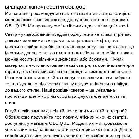
БРЕНДОВІ ЖІНОЧІ СВЕТРИ OBLIQUE
Ми настійно рекомендуємо вам ознайомитись із пропозицією
модних ексклюзивних светрів, доступних в інтернет-магазині
OBLIQUE
. Ми пропонуємо італійський одяг найвищої якості.
Светр - універсальний предмет одягу, який не тільки зігріє вас
довгими зимовими вечорами, але це також і кофта, яка
ідеально підійде для більш теплої пори року - весни та літа. Це
ідеальне доповнення до елегантного вбрання, але його також
можна носити зі вільними джинсами або брюками. Ніжний
матеріал, з якого виготовлені наші светри, та оригінальний крій
гарантують сліпучий зовнішній вигляд та комфорт при носінні.
Різноманітність моделей та візерунків дозволить вам вибрати
те, що ідеально підкреслить вашу фігуру та ідеально підійде
до вашого стилю. Наші розкішні светри – це унікальна
пропозиція для жінок, які особливо цінують елегантність та
стиль.
Готуйте свій зимовий, осінній, весняний чи літній гардероб?
Обов'язково подумайте про покупку якісних жіночих светрів,
доступних у магазині
OBLIQUE
. Моделі, які ми продаємо, є
унікальним поєднанням естетичних і корисних якостей. Для їх
виробництва використовуються ретельно відібрані матеріали,