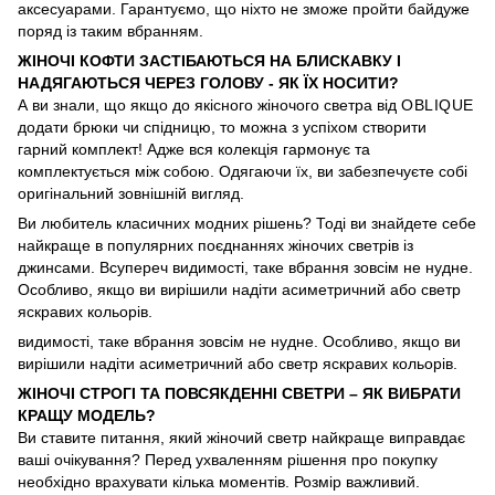
аксесуарами. Гарантуємо, що ніхто не зможе пройти байдуже
поряд із таким вбранням.
ЖІНОЧІ КОФТИ ЗАСТІБАЮТЬСЯ НА БЛИСКАВКУ І
НАДЯГАЮТЬСЯ ЧЕРЕЗ ГОЛОВУ - ЯК ЇХ НОСИТИ?
А ви знали, що якщо до якісного жіночого светра від
OBLIQUE
додати брюки чи спідницю, то можна з успіхом створити
гарний комплект! Адже вся колекція гармонує та
комплектується між собою. Одягаючи їх, ви забезпечуєте собі
оригінальний зовнішній вигляд.
Ви любитель класичних модних рішень? Тоді ви знайдете себе
найкраще в популярних поєднаннях жіночих светрів із
джинсами. Всупереч видимості, таке вбрання зовсім не нудне.
Особливо, якщо ви вирішили надіти асиметричний або светр
яскравих кольорів.
видимості, таке вбрання зовсім не нудне. Особливо, якщо ви
вирішили надіти асиметричний або светр яскравих кольорів.
ЖІНОЧІ СТРОГІ ТА ПОВСЯКДЕННІ СВЕТРИ – ЯК ВИБРАТИ
КРАЩУ МОДЕЛЬ?
Ви ставите питання, який жіночий светр найкраще виправдає
ваші очікування? Перед ухваленням рішення про покупку
необхідно врахувати кілька моментів. Розмір важливий.