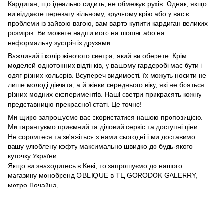
Кардиган, що ідеально сидить, не обмежує рухів. Однак, якщо
ви віддаєте перевагу вільному, зручному крію або у вас є
проблеми із зайвою вагою, вам варто купити кардиган великих
розмірів. Ви можете надіти його на шопінг або на
неформальну зустріч із друзями.
Важливий і колір жіночого светра, який ви оберете. Крім
моделей однотонних відтінків, у вашому гардеробі має бути і
одяг різних кольорів. Всупереч видимості, їх можуть носити не
лише молоді дівчата, а й жінки середнього віку, які не бояться
різних модних експериментів. Наші светри прикрасять кожну
представницю прекрасної статі. Це точно!
Ми щиро запрошуємо вас скористатися нашою пропозицією.
Ми гарантуємо приємний та діловий сервіс та доступні ціни.
Не соромтеся та зв'яжіться з нами сьогодні і ми доставимо
вашу улюблену кофту максимально швидко до будь-якого
куточку України.
Якщо ви знаходитесь в Кеві, то запрошуємо до нашого
магазину монобренд
OBLIQUE
в ТЦ GORODOK GALERRY,
метро Почайна,