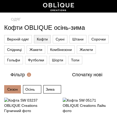
ОДЯГ
Кофти OBLIQUE осінь-зима
Верхній одяг
Кофти
Сукні
Штани
Сорочки
Спідниці
Жакети
Комбінезони
Жилети
Гольфи
Футболки
Шорти
Топи
Фільтр
Спочатку нові
1
Сезон
Осінь
Зима